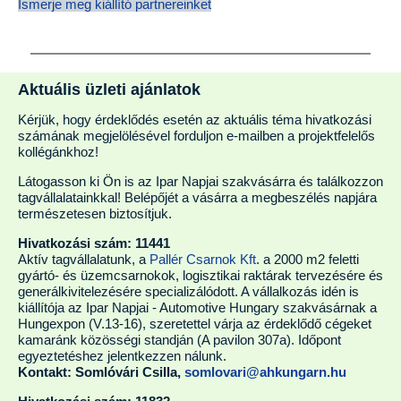
Ismerje meg kiállító partnereinket
Aktuális üzleti ajánlatok
Kérjük, hogy érdeklődés esetén az aktuális téma hivatkozási
számának megjelölésével forduljon e-mailben a projektfelelős
kollégánkhoz!
Látogasson ki Ön is az Ipar Napjai szakvásárra és találkozzon
tagvállalatainkkal! Belépőjét a vásárra a megbeszélés napjára
természetesen biztosítjuk.
Hivatkozási szám: 11441
Aktív tagvállalatunk, a
Pallér Csarnok Kft
. a 2000 m2 feletti
gyártó- és üzemcsarnokok, logisztikai raktárak tervezésére és
generálkivitelezésére specializálódott. A vállalkozás idén is
kiállítója az Ipar Napjai - Automotive Hungary szakvásárnak a
Hungexpon (V.13-16), szeretettel várja az érdeklődő cégeket
kamaránk közösségi standján (A pavilon 307a). Időpont
egyeztetéshez jelentkezzen nálunk.
Kontakt: Somlóvári Csilla,
somlovari@ahkungarn.hu