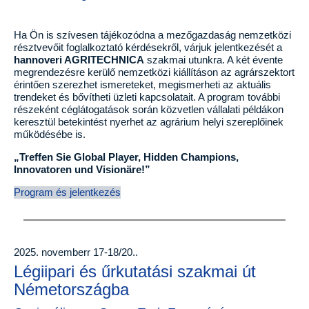
Ha Ön is szívesen tájékozódna a mezőgazdaság nemzetközi
résztvevőit foglalkoztató kérdésekről, várjuk jelentkezését a
hannoveri AGRITECHNICA
szakmai utunkra. A két évente
megrendezésre kerülő nemzetközi kiállításon az agrárszektort
érintően szerezhet ismereteket, megismerheti az aktuális
trendeket és bővítheti üzleti kapcsolatait. A program további
részeként céglátogatások során közvetlen vállalati példákon
keresztül betekintést nyerhet az agrárium helyi szereplőinek
működésébe is.
„Treffen Sie Global Player, Hidden Champions,
Innovatoren und Visionäre!”
Program és jelentkezés
2025. novemberr 17-18/20..
Légiipari és űrkutatási szakmai út
Németországba