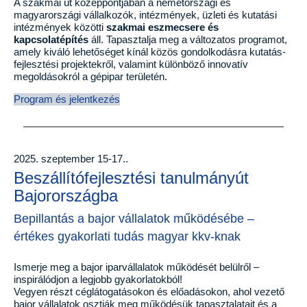
A szakmai út középpontjában a németországi és
magyarországi vállalkozók, intézmények, üzleti és kutatási
intézmények közötti
szakmai eszmecsere és
kapcsolatépítés
áll. Tapasztalja meg a változatos programot,
amely kiváló lehetőséget kínál közös gondolkodásra kutatás-
fejlesztési projektekről, valamint különböző innovatív
megoldásokról a gépipar területén.
Program és jelentkezés
2025. szeptember 15-17..
Beszállítófejlesztési tanulmányút
Bajorországba
Bepillantás a bajor vállalatok működésébe –
értékes gyakorlati tudás magyar kkv-knak
Ismerje meg a bajor iparvállalatok működését belülről –
inspirálódjon a legjobb gyakorlatokból!
Vegyen részt céglátogatásokon és előadásokon, ahol vezető
bajor vállalatok osztják meg működésük tapasztalatait és a