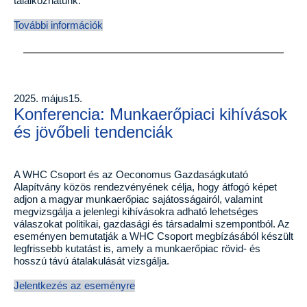
találkozhatunk.
További információk
2025. május15.
Konferencia: Munkaerőpiaci kihívások
és jövőbeli tendenciák
A WHC Csoport és az Oeconomus Gazdaságkutató
Alapítvány közös rendezvényének célja, hogy átfogó képet
adjon a magyar munkaerőpiac sajátosságairól, valamint
megvizsgálja a jelenlegi kihívásokra adható lehetséges
válaszokat politikai, gazdasági és társadalmi szempontból. Az
eseményen bemutatják a WHC Csoport megbízásából készült
legfrissebb kutatást is, amely a munkaerőpiac rövid- és
hosszú távú átalakulását vizsgálja.
Jelentkezés az eseményre