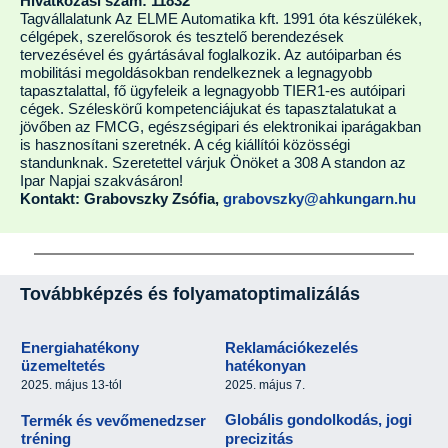
Hivatkozási szám: 11832
Tagvállalatunk Az ELME Automatika kft. 1991 óta készülékek,
célgépek, szerelősorok és tesztelő berendezések
tervezésével és gyártásával foglalkozik. Az autóiparban és
mobilitási megoldásokban rendelkeznek a legnagyobb
tapasztalattal, fő ügyfeleik a legnagyobb TIER1-es autóipari
cégek. Széleskörű kompetenciájukat és tapasztalatukat a
jövőben az FMCG, egészségipari és elektronikai iparágakban
is hasznosítani szeretnék. A cég kiállítói közösségi
standunknak. Szeretettel várjuk Önöket a 308 A standon az
Ipar Napjai szakvásáron!
Kontakt: Grabovszky Zsófia,
grabovszky@ahkungarn.hu
Továbbképzés és folyamatoptimalizálás
Energiahatékony
Reklamációkezelés
üzemeltetés
hatékonyan
2025. május 13-tól
2025. május 7.
Globális gondolkodás, jogi
Termék és vevőmenedzser
tréning
precizitás