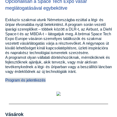
Opcionálisan a Space Tech Expo vásár
meglátogatásával egybekötve
Exkluzív szakmai utunk Németországba ezúttal a légi- és
űripar élvonalába nyújt betekintést. A program során vezető
iparági szereplőket – többek között a DLR-t, az Airbust, a Diehl
Space-t és az MBDA-t – látogatjuk meg. A brémai Space Tech
Expo Europe vásáron személyes találkozók és szakmai
vezetett vásárlátogatás várja a résztvevőket. A négynapos út
kiváló lehetőséget kínál kapcsolatépítésre, üzleti inspirációra
és naprakész technológiai ismeretek szerzésére.
A programot olyan vállalati döntéshozóknak, mérnököknek és
fejlesztőknek ajánljuk, akik tervezik, vagy már aktívan
tevékenykednek a légi- és űriparban vagy a beszállítói láncban
vagy érdeklődnek az új technológiák iránt.
Program és jelentkezés
Vásárok