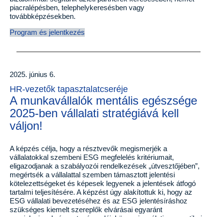
piacralépésben, telephelykeresésben vagy
továbbképzésekben.
Program és jelentkezés
2025. június 6.
HR-vezetők tapasztalatcseréje
A munkavállalók mentális egészsége
2025-ben vállalati stratégiává kell
váljon!
A képzés célja, hogy a résztvevők megismerjék a
vállalatokkal szembeni ESG megfelelés kritériumait,
eligazodjanak a szabályozói rendelkezések „útvesztőjében”,
megértsék a vállalattal szemben támasztott jelentési
kötelezettségeket és képesek legyenek a jelentések átfogó
tartalmi teljesítésére. A képzést úgy alakítottuk ki, hogy az
ESG vállalati bevezetéséhez és az ESG jelentésíráshoz
szükséges kiemelt szereplők elvárásai egyaránt