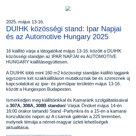
2025. május 13-16.
DUIHK közösségi stand: Ipar Napjai
és az Automotive Hungary 2025
16 kiállító várja a látogatókat május 13-16. között a DUIHK
közösségi standján az IPAR NAPJAI és AUTOMOTIVE
HUNGARY kiállításegyüttesen.
A DUIHK több mint 160 m2 közösségi standján kiállító tagjaink
egyszerre két szakkiállításon mutatkoznak be és szereznek új
kapcsolatokat az ipar- és járműipar területén május 13-16.
között a Hungexpon Budapesten.
Ismerkedjen meg kiállítóinkkal és Kamaránk szolgáltatásaival
a
307A, 308A, 308B standon
! Várjuk Önöket május 14-én
16:00 órakor tartandó Stand -Partynkra és a 15-én a kamarai
konzultációs napon az A csarnok galérián a 225 teremben,
melynek témája a német-magyar üzleti lehetőségek
aktualitásai.