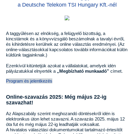
a Deutsche Telekom TSI Hungary Kft.-nél
A taggyűlésen az elnökség, a felügyelő bizottság, a
kincstárnok és a könyvvizsgáló beszámolnak a tavalyi évről,
és kihirdetésre kerülnek az online választás eredményei. (Az
online-választásokkal kapcsolatos további információkat külön
küldünk tagjainknak.)
Ezenkívül kitüntetjük azokat a vállalatokat, amelyek idén
pályázatukkal elnyerték a
„Megbízható munkaadó”
címet.
Program és jelentkezés
Online-szavazás 2025: Még május 22-ig
szavazhat!
Az Alapszabály szerint meghozandó döntésekről idén is
elektronikus úton lehet szavazni. A szavazás 2025. május 12
óta fut és még május 22-ig leadhatják voksaikat.
A hivatalos választási dokumentumokat tartalmazó értesítőt