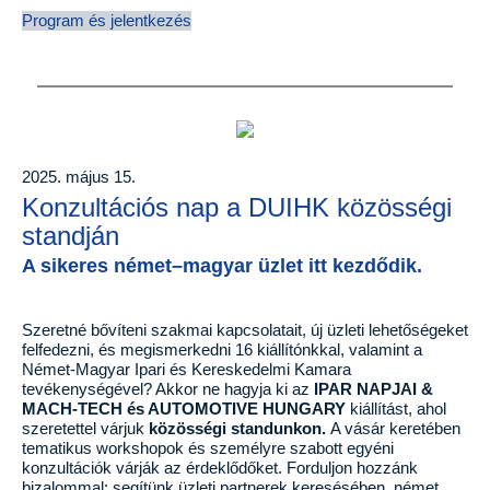
Program és jelentkezés
2025. május 15.
Konzultációs nap a DUIHK közösségi
standján
A sikeres német–magyar üzlet itt kezdődik.
Szeretné bővíteni szakmai kapcsolatait, új üzleti lehetőségeket
felfedezni, és megismerkedni 16 kiállítónkkal, valamint a
Német-Magyar Ipari és Kereskedelmi Kamara
tevékenységével? Akkor ne hagyja ki az
IPAR NAPJAI &
MACH-TECH és AUTOMOTIVE HUNGARY
kiállítást, ahol
szeretettel várjuk
közösségi standunkon.
A vásár keretében
tematikus workshopok és személyre szabott egyéni
konzultációk várják az érdeklődőket. Forduljon hozzánk
bizalommal: segítünk üzleti partnerek keresésében, német