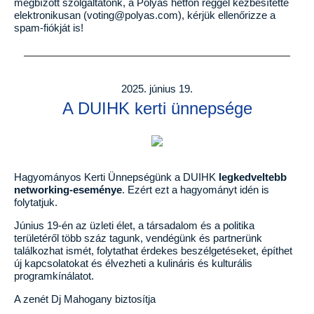
megbízott szolgáltatónk, a Polyas hétfőn reggel kézbesítette
elektronikusan (voting@polyas.com), kérjük ellenőrizze a
spam-fiókját is!
2025. június 19.
A DUIHK
kerti ünnepsége
Hagyományos Kerti Ünnepségünk a DUIHK
legkedveltebb
networking-eseménye
. Ezért ezt a hagyományt idén is
folytatjuk.
Június 19-én az üzleti élet, a társadalom és a politika
területéről több száz tagunk, vendégünk és partnerünk
találkozhat ismét, folytathat érdekes beszélgetéseket, építhet
új kapcsolatokat és élvezheti a kulináris és kulturális
programkínálatot.
A zenét Dj Mahogany biztosítja