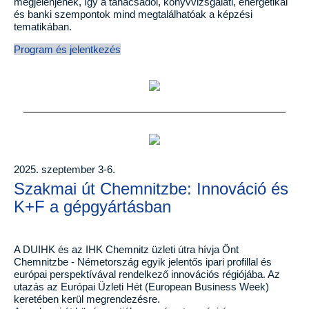
megjelenjenek, így a tanácsadói, könyvvizsgálati, energetikai
és banki szempontok mind megtalálhatóak a képzési
tematikában.
Program és jelentkezés
2025. szeptember 3-6.
Szakmai út Chemnitzbe: Innováció és
K+F a gépgyártásban
A DUIHK és az IHK Chemnitz üzleti útra hívja Önt
Chemnitzbe - Németország egyik jelentős ipari profillal és
európai perspektívával rendelkező innovációs régiójába. Az
utazás az Európai Üzleti Hét (European Business Week)
keretében kerül megrendezésre.