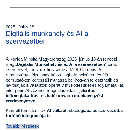
2025. június 18.
Digitális munkahely és AI a
szervezetben
A Konica Minolta Magyarország 2025. június 18-án rendezi
meg „
Digitális Munkahely és az AI a szervezetben
” című
eseményét, melynek helyszíne a MOL Campus. A
rendezvény célja, hogy kézzelfogható példákon és élő
bemutatókon keresztül mutassa be, hogyan fejleszthetik és
javíthatják a vállalatok operatív működésüket és folyamataikat,
intelligens AI vezérelt megoldásokkal -
jelentős
időmegtakarítást és hatékonyabb munkavégzést
eredményezve.
Kiemelt téma lesz az
AI vállalati stratégiába és szervezetbe
történő integrációja i
s.
További részletek