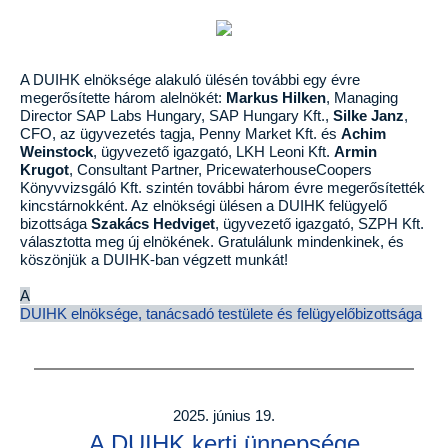
A DUIHK elnöksége alakuló ülésén további egy évre
megerősítette három alelnökét:
Markus Hilken
, Managing
Director SAP Labs Hungary, SAP Hungary Kft.,
Silke Janz
,
CFO, az ügyvezetés tagja, Penny Market Kft. és
Achim
Weinstock
, ügyvezető igazgató, LKH Leoni Kft.
Armin
Krugot
, Consultant Partner, PricewaterhouseCoopers
Könyvvizsgáló Kft. szintén további három évre megerősítették
kincstárnokként. Az elnökségi ülésen a DUIHK felügyelő
bizottsága
Szakács Hedviget
, ügyvezető igazgató, SZPH Kft.
választotta meg új elnökének. Gratulálunk mindenkinek, és
köszönjük a DUIHK-ban végzett munkát!
A
DUIHK elnöksége, tanácsadó testülete és felügyelőbizottsága
2025. június 19.
A DUIHK
kerti ünnepsége