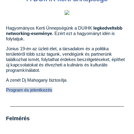
Hagyományos Kerti Ünnepségünk a DUIHK
legkedveltebb
networking-eseménye
. Ezért ezt a hagyományt idén is
folytatjuk.
Június 19-én az üzleti élet, a társadalom és a politika
területéről több száz tagunk, vendégünk és partnerünk
találkozhat ismét, folytathat érdekes beszélgetéseket, építhet
új kapcsolatokat és élvezheti a kulináris és kulturális
programkínálatot.
A zenét Dj Mahogany biztosítja
Program és jelentkezés
Felmérés