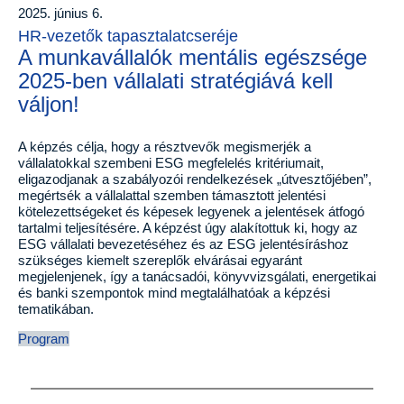
2025. június 6.
HR-vezetők tapasztalatcseréje
A munkavállalók mentális egészsége
2025-ben vállalati stratégiává kell
váljon!
A képzés célja, hogy a résztvevők megismerjék a
vállalatokkal szembeni ESG megfelelés kritériumait,
eligazodjanak a szabályozói rendelkezések „útvesztőjében”,
megértsék a vállalattal szemben támasztott jelentési
kötelezettségeket és képesek legyenek a jelentések átfogó
tartalmi teljesítésére. A képzést úgy alakítottuk ki, hogy az
ESG vállalati bevezetéséhez és az ESG jelentésíráshoz
szükséges kiemelt szereplők elvárásai egyaránt
megjelenjenek, így a tanácsadói, könyvvizsgálati, energetikai
és banki szempontok mind megtalálhatóak a képzési
tematikában.
Program