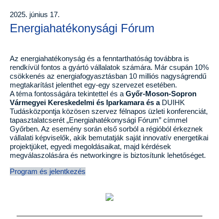
2025. június 17.
Energiahatékonysági Fórum
Az energiahatékonyság és a fenntarthatóság továbbra is
rendkívül fontos a gyártó vállalatok számára. Már csupán 10%
csökkenés az energiafogyasztásban 10 milliós nagyságrendű
megtakarítást jelenthet egy-egy szervezet esetében.
A téma fontosságára tekintettel és a
Győr-Moson-Sopron
Vármegyei Kereskedelmi és Iparkamara és a
DUIHK
Tudásközpontja közösen szervez félnapos üzleti konferenciát,
tapasztalatcserét „Energiahatékonysági Fórum” címmel
Győrben. Az esemény során első sorból a régióból érkeznek
vállalati képviselők, akik bemutatják saját innovatív energetikai
projektjüket, egyedi megoldásaikat, majd kérdések
megválaszolására és networkingre is biztosítunk lehetőséget.
Program és jelentkezés