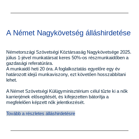
A Német Nagykövetség álláshirdetése
Németországi Szövetségi Köztársaság Nagykövetsége 2025.
július 1-jével munkatársat keres 50%-os részmunkaidőben a
gazdasági referatúrára.
A munkaidő heti 20 óra. A foglalkoztatás egyelőre egy év
határozott idejű munkaviszony, ezt követően hosszabbítani
lehet.
A Német Szövetségi Külügyminisztérium célul tűzte ki a nők
karrierjének elősegítését, és kifejezetten bátorítja a
megfelelően képzett nők jelentkezését.
Tovább a részletes álláshirdetésre