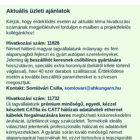
Aktuális üzleti ajánlatok
Kérjük, hogy érdeklődés esetén az aktuális téma hivatkozási
számának megjelölésével forduljon e-mailben a projektfelelős
kollégánkhoz!
Hivatkozási szám: 11828
Német hátterű magyar tagvállalatunk műanyag- és fém
alapanyagból fejleszt és gyárt autóipari szerelvényeket.
Jelenleg
új beszállítót keresnek csőbilincs gyártására
hosszútávon, speciális extra horonnyal (belülről kifelé történő
vágással), havi 40 ezer darabos szállítással. Érdeklődése
esetén a további beszállítói paramétereket is szívesen
megosztjuk.
Kontakt: Somlóvári Csilla,
somlovari@ahkungarn.hu
Hivatkozási szám: 11732
Új tagvállalatunk
prémium minőségű, egyedi, kézzel
készített CAT6a és CAT7 hálózati adatátviteli ethernet
kábelek forgalmazására keres
megbízható kiskereskedelmi
áruházat, üzletláncot vagy szaküzletet. Termékeik ideális
választást jelentenek professzionális hálózati és adatátviteli
környezetekben. A gyártás során kiváló minőségű német
alapanyagokat használnak fel, ezzel biztosítva a legszigorúbb