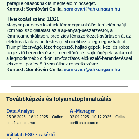
iparági előírásoknak is megfelelő minőséget.
Kontakt: Somlóvári Csilla,
somlovari@ahkungarn.hu
Hivatkozási szám: 11821
Magyar partnervállalatunk fémmegmunkálás területén nyújt
komplex szolgáltatást az alap-anyag-beszerzéstől, a
fémmegmunkáláson, precíziós fémszerkezet-gyártáson át az
elektrosztatikus porfestésig. Mindehhez a legmegbízhatóbb
Trumpf lézervágó, lézerhegesztő, hajlító gépek, kézi és robot
hegesztő berendezések, menetfúró- és sajtológépek, valamint
a legmodernebb cirkónium-foszfátos előkezelő-berendezéssel
felszerelt porfestő üzem állnak rendelkezésre.
Kontakt: Somlóvári Csilla,
somlovari@ahkungarn.hu
Továbbképzés és folyamatoptimalizálás
Data Analyst
AI-Manager
25.08.2025 - 16.12.2025. - Online
03.09.2025 - 10.12.2025. - Online
certificate course
certificate course
Vállalati ESG szakértő