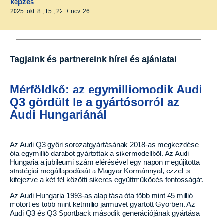
képzés
2025. okt. 8., 15., 22. + nov. 26.
Tagjaink és partnereink hírei és ajánlatai
Mérföldkő: az egymilliomodik Audi
Q3 gördült le a gyártósorról az
Audi Hungariánál
Az Audi Q3 győri sorozatgyártásának 2018-as megkezdése
óta egymillió darabot gyártottak a sikermodellből. Az Audi
Hungaria a jubileumi szám elérésével egy napon megújította
stratégiai megállapodását a Magyar Kormánnyal, ezzel is
kifejezve a két fél közötti sikeres együttműködés fontosságát.
Az Audi Hungaria 1993-as alapítása óta több mint 45 millió
motort és több mint kétmillió járművet gyártott Győrben. Az
Audi Q3 és Q3 Sportback második generációjának gyártása