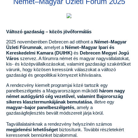
Német–Magyar Üzleti Fórum 2025
Változó gazdaság – közös jövőformálás
2025 novemberében Debrecen ad otthont a
Német–Magyar
Üzleti Fórumnak
, amelyet a
Német–Magyar Ipari és
Kereskedelmi Kamara (DUIHK)
és
Debrecen Megyei Jogú
Város
szervez. A fórumra német és magyar nagyvállalatokat,
kis- és középvállalkozásokat, valamint gazdasági szakértőket
várunk, hogy közösen keressünk válaszokat a változó
gazdasági és geopolitikai környezet kihívásaira.
A rendezvény kiemelt programjai közé tartozik egy
panelbeszélgetés a Magyarországon működő
három
nagy
német autógyártó cég vezetővel, valamint
Bajorország
sikeres klasztermunkájának bemutatása
, illetve egy
magyar–bajor panelbeszélgetés
, amely a
gazdaságfejlesztés bevált módszereit járja körül.
Tagvállalatainknak a rendezvény helyszínén számos
megjelenési lehetőséget
biztosítunk. További részletekért
keressenek bennünket bizalommal.