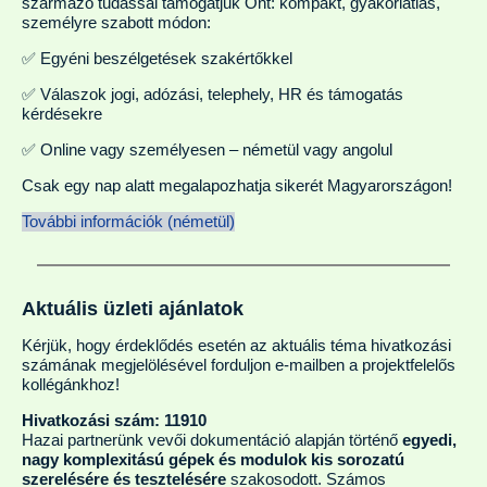
származó tudással támogatjuk Önt: kompakt, gyakorlatias,
személyre szabott módon:
✅ Egyéni beszélgetések szakértőkkel
✅ Válaszok jogi, adózási, telephely, HR és támogatás
kérdésekre
✅ Online vagy személyesen – németül vagy angolul
Csak egy nap alatt megalapozhatja sikerét Magyarországon!
További információk (németül)
Aktuális üzleti ajánlatok
Kérjük, hogy érdeklődés esetén az aktuális téma hivatkozási
számának megjelölésével forduljon e-mailben a projektfelelős
kollégánkhoz!
Hivatkozási szám: 11910
Hazai partnerünk vevői dokumentáció alapján történő
egyedi,
nagy komplexitású gépek és modulok kis sorozatú
szerelésére és tesztelésére
szakosodott. Számos