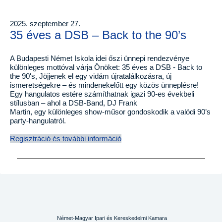
2025. szeptember 27.
35 éves a DSB – Back to the 90’s
A Budapesti Német Iskola idei őszi ünnepi rendezvénye
különleges mottóval várja Önöket: 35 éves a DSB - Back to
the 90's, Jöjjenek el egy vidám újratalálkozásra, új
ismeretségekre – és mindenekelőtt egy közös ünneplésre!
Egy hangulatos estére számíthatnak igazi 90-es évekbeli
stílusban – ahol a DSB-Band, DJ Frank
Martin, egy különleges show-műsor gondoskodik a valódi 90’s
party-hangulatról.
Regisztráció és további információ
Német-Magyar Ipari és Kereskedelmi Kamara