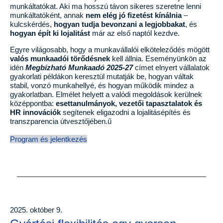
munkáltatókat. Aki ma hosszú távon sikeres szeretne lenni
munkáltatóként, annak
nem elég jó fizetést kínálnia
–
kulcskérdés,
hogyan tudja bevonzani a legjobbakat
, és
hogyan épít ki lojalitást
már az első naptól kezdve.
Egyre világosabb, hogy a munkavállalói elköteleződés mögött
valós munkaadói törődésnek
kell állnia. Eseményünkön az
idén
Megbízható Munkaadó 2025-27
címet elnyert vállalatok
gyakorlati példákon keresztül mutatják be, hogyan váltak
stabil, vonzó munkahellyé, és hogyan működik mindez a
gyakorlatban. Elmélet helyett a valódi megoldások kerülnek
középpontba:
esettanulmányok, vezetői tapasztalatok és
HR innovációk
segítenek eligazodni a lojalitásépítés és
transzparencia útvesztőjében.ű
Program és jelentkezés
2025. október 9.