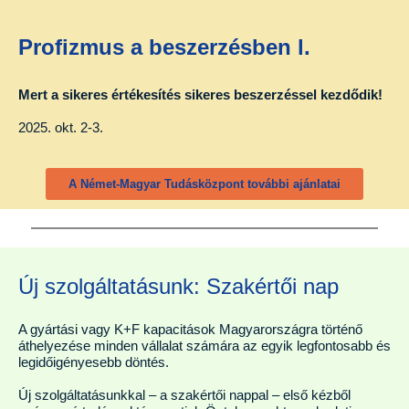
Profizmus a beszerzésben l.
Mert a sikeres értékesítés sikeres beszerzéssel kezdődik!
2025. okt. 2-3.
A Német-Magyar Tudásközpont további ajánlatai
Új szolgáltatásunk: Szakértői nap
A gyártási vagy K+F kapacitások Magyarországra történő
áthelyezése minden vállalat számára az egyik legfontosabb és
legidőigényesebb döntés.
Új szolgáltatásunkkal – a szakértői nappal – első kézből