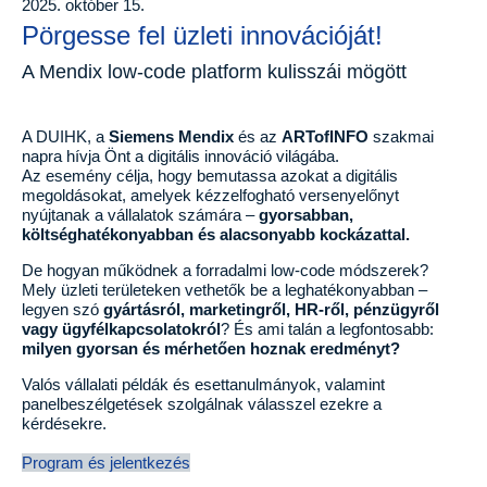
2025. október 15.
Pörgesse fel üzleti innovációját!
A Mendix low-code platform kulisszái mögött
A DUIHK, a
Siemens Mendix
és az
ARTofINFO
szakmai
napra hívja Önt a digitális innováció világába.
Az esemény célja, hogy bemutassa azokat a digitális
megoldásokat, amelyek kézzelfogható versenyelőnyt
nyújtanak a vállalatok számára –
gyorsabban,
költséghatékonyabban és alacsonyabb kockázattal.
De hogyan működnek a forradalmi low-code módszerek?
Mely üzleti területeken vethetők be a leghatékonyabban –
legyen szó
gyártásról, marketingről, HR-ről, pénzügyről
vagy ügyfélkapcsolatokról
? És ami talán a legfontosabb:
milyen gyorsan és mérhetően hoznak eredményt?
Valós vállalati példák és esettanulmányok, valamint
panelbeszélgetések szolgálnak válasszel ezekre a
kérdésekre.
Program és jelentkezés