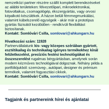
nemzetközi partner részére szállít komplett berendezéseket
az alábbi területeken: félvezetőipari, mikroelektronikai,
fotovoltaikus, csomagológép, ékszergyártás, vagy orvosi
képalkotó készülékek. A házon belüli fémmegmunkálási,
valamint kábelszerelő egységeik - akár már a prototípus
gyártás fázisától kezdődően - rendkívüli flexibilitást
biztosítanak.
Kontakt: Somlóvári Csilla,
somlovari@ahkungarn.hu
Hivatkozási szám: 11928
Partnervállalatunk
kis- vagy közepes szériában gyártott,
esztétikailag és technikailag igényes termékekhez kínál
felületkezelést, precíziós festési technológiákat és
összeszerelést
rugalmas bérgyártásban, amelynek során
modern kézműves technológiával dolgoznak. Néhány példa a
portfóliójukból: szemüveg-, autóipari, designer és prémium
termékek, valamint fogyasztási cikkek.
Kontakt: Somlóvári Csilla,
somlovari@ahkungarn.hu
Tagjaink és partnereink hírei és ajánlatai