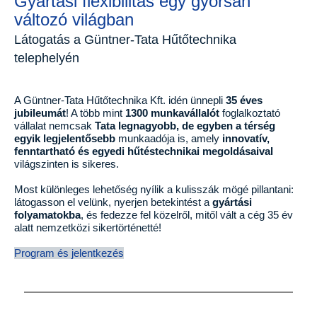
Gyártási flexibilitás egy gyorsan
változó világban
Látogatás a Güntner-Tata Hűtőtechnika
telephelyén
A Güntner-Tata Hűtőtechnika Kft. idén ünnepli
35 éves
jubileumát
! A több mint
1300 munkavállalót
foglalkoztató
vállalat nemcsak
Tata legnagyobb, de egyben
a térség
egyik legjelentősebb
munkaadója is, amely
innovatív,
fenntartható és egyedi hűtéstechnikai megoldásaival
világszinten is sikeres.
Most különleges lehetőség nyílik a kulisszák mögé pillantani:
látogasson el velünk, nyerjen betekintést a
gyártási
folyamatokba
, és fedezze fel közelről, mitől vált a cég 35 év
alatt nemzetközi sikertörténetté!
Program és jelentkezés