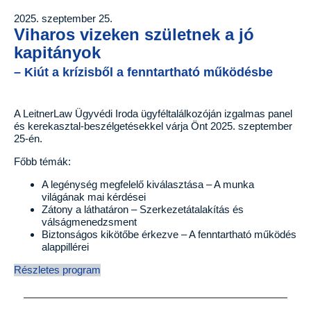
2025. szeptember 25.
Viharos vizeken születnek a jó
kapitányok
– Kiút a krízisből a fenntartható működésbe
A LeitnerLaw Ügyvédi Iroda ügyféltalálkozóján izgalmas panel
és kerekasztal-beszélgetésekkel várja Önt 2025. szeptember
25-én.
Főbb témák:
A legénység megfelelő kiválasztása – A munka
világának mai kérdései
Zátony a láthatáron – Szerkezetátalakítás és
válságmenedzsment
Biztonságos kikötőbe érkezve – A fenntartható működés
alappillérei
Részletes program