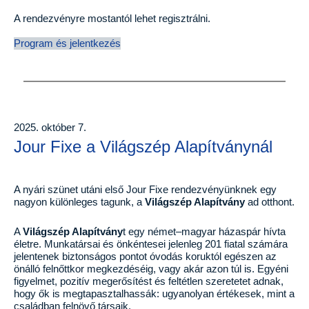
A rendezvényre mostantól lehet regisztrálni.
Program és jelentkezés
2025. október 7.
Jour Fixe a Világszép Alapítványnál
A nyári szünet utáni első Jour Fixe rendezvényünknek egy
nagyon különleges tagunk, a
Világszép Alapítvány
ad otthont.
A
Világszép Alapítvány
t egy német–magyar házaspár hívta
életre. Munkatársai és önkéntesei jelenleg 201 fiatal számára
jelentenek biztonságos pontot óvodás koruktól egészen az
önálló felnőttkor megkezdéséig, vagy akár azon túl is. Egyéni
figyelmet, pozitív megerősítést és feltétlen szeretetet adnak,
hogy ők is megtapasztalhassák: ugyanolyan értékesek, mint a
családban felnövő társaik.