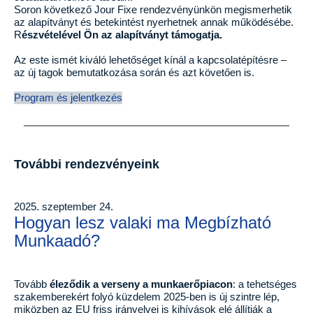
Soron következő Jour Fixe rendezvényünkön megismerhetik
az alapítványt és betekintést nyerhetnek annak működésébe.
R
észvételével Ön az alapítványt támogatja.
Az este ismét kiváló lehetőséget kínál a kapcsolatépítésre –
az új tagok bemutatkozása során és azt követően is.
Program és jelentkezés
További rendezvényeink
2025. szeptember 24.
Hogyan lesz valaki ma Megbízható
Munkaadó?
Tovább
éleződik a verseny a munkaerőpiacon
: a tehetséges
szakemberekért folyó küzdelem 2025-ben is új szintre lép,
miközben az EU friss irányelvei is kihívások elé állítják a