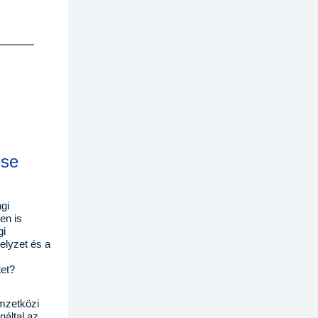
ése
gi
en is
gi
helyzet és a
tet?
emzetközi
náltal az