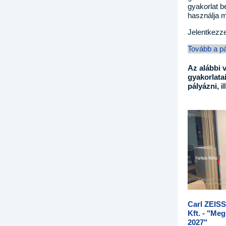
gyakorlat b
használja m
Jelentkezze
Tovább a p
Az alábbi 
gyakorlata
pályázni, i
Carl ZEISS
Kft. - "Me
2027"