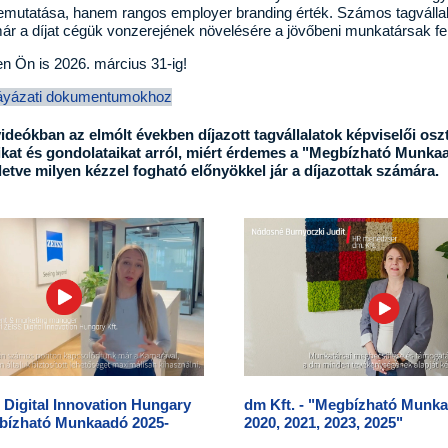
emutatása, hanem rangos employer branding érték. Számos tagvállal
ár a díjat cégük vonzerejének növelésére a jövőbeni munkatársak f
n Ön is 2026. március 31-ig!
áyázati dokumentumokhoz
videókban az elmólt években díjazott tagvállalatok képviselői osz
ikat és gondolataikat arról, miért érdemes a "Megbízható Munka
lletve milyen kézzel fogható előnyökkel jár a díjazottak számára.
 Digital Innovation Hungary
dm Kft. - "Megbízható Munka
gbízható Munkaadó 2025-
2020, 2021, 2023, 2025"