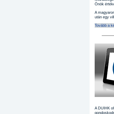
Önök értéke
A magyarors
után egy vi
Tovább a k
A DUIHK oly
gondoskodn