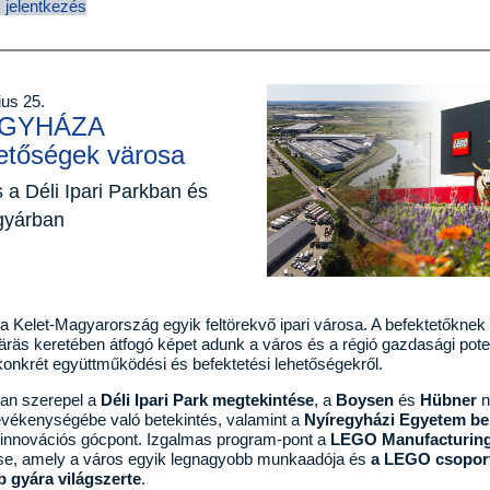
 jelentkezés
us 25.
EGYHÁZA
hetőségek värosa
 a Déli Ipari Parkban és
gyárban
 Kelet-Magyarország egyik feltörekvő ipari városa. A befektetőknek
äräs keretében átfogó képet adunk a város és a régió gazdasági poten
konkrét együttműködési és befektetési lehetőségekről.
an szerepel a
Déli Ipari Park megtekintése
, a
Boysen
és
Hübner
n
tevékenységébe való betekintés, valamint a
Nyíregyházi Egyetem b
 innovációs gócpont. Izgalmas program-pont a
LEGO Manufacturing
se, amely a város egyik legnagyobb munkaadója és
a LEGO csopor
 gyára világszerte
.