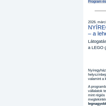
Program és
2026. márci
NYÍR
– a le
Látogatás
a LEGO 
Nyíregyháza
helyszínbej
valamint a 
A programb
vállalatok 
mint régiós
megtekinté
legnagyobb