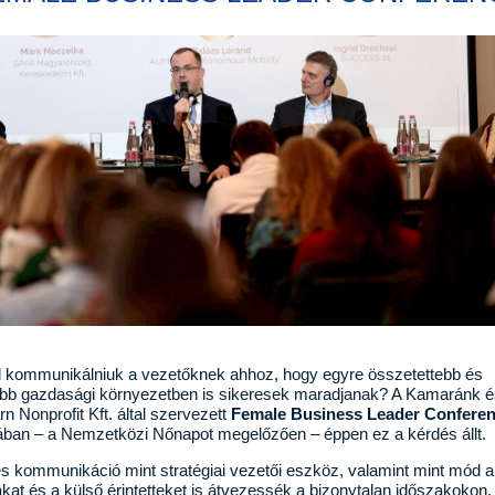
l kommunikálniuk a vezetőknek ahhoz, hogy egyre összetettebb és
bb gazdasági környezetben is sikeresek maradjanak? A Kamaránk é
n Nonprofit Kft. által szervezett
Female Business Leader Confere
ában – a Nemzetközi Nőnapot megelőzően – éppen ez a kérdés állt.
 kommunikáció mint stratégiai vezetői eszköz, valamint mint mód a
at és a külső érintetteket is átvezessék a bizonytalan időszakokon,