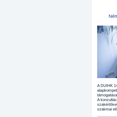
Ném
A DUIHK 14.
alapkompete
támogatása
A konzultá
szakértőive
szakmai elő