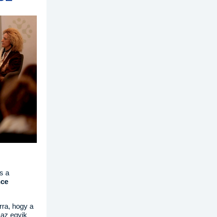
s a
nce
rra, hogy a
 az egyik