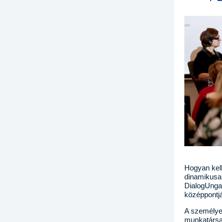
Hogyan kel
dinamikusa
DialogUngar
középpontj
A személyes
munkatársak