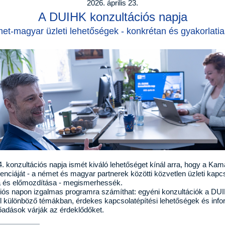
2026. április 23.
A DUIHK konzultációs napja
et-magyar üzleti lehetőségek - konkrétan és gyakorlati
 konzultációs napja ismét kiváló lehetőséget kínál arra, hogy a Kam
nciáját - a német és magyar partnerek közötti közvetlen üzleti kapc
 és előmozdítása - megismerhessék.
ciós napon izgalmas programra számíthat: egyéni konzultációk a DU
l különböző témákban, érdekes kapcsolatépítési lehetőségek és info
adások várják az érdeklődőket.