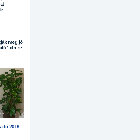
at
elé.
tják meg jó
adó" címre
adó 2018,