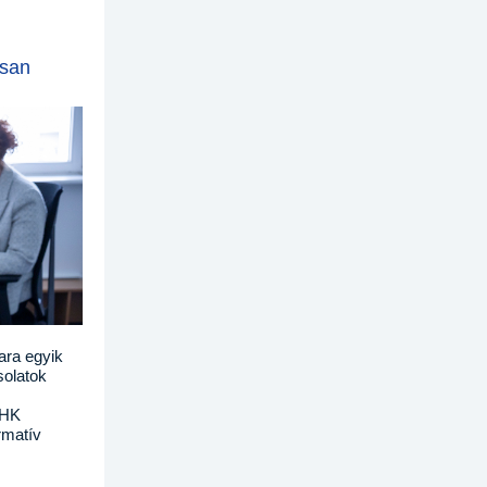
asan
ara egyik
solatok
IHK
rmatív