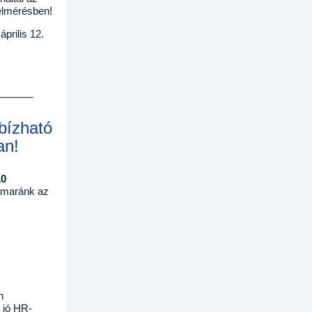
felmérésben!
prilis 12.
bízható
an!
10
amaránk az
n
 jó HR-