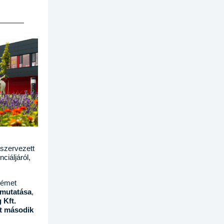
 szervezett
ciáljáról,
émet
emutatása
,
 Kft.
t második