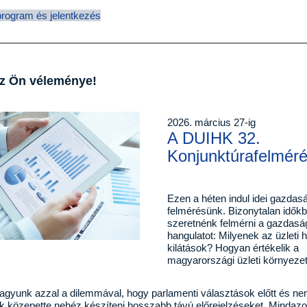
program és jelentkezés
z Ön véleménye!
2026. március 27-ig
A DUIHK 32.
Konjunktúrafelmér
Ezen a héten indul idei gazdasá
felmérésünk. Bizonytalan időkb
szeretnénk felmérni a gazdasá
hangulatot: Milyenek az üzleti 
kilátások? Hogyan értékelik a
magyarországi üzleti környeze
agyunk azzal a dilemmával, hogy parlamenti választások előtt és n
k közepette nehéz készíteni hosszabb távú előrejelzéseket. Mindazo