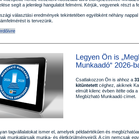
lése segít a jelenlegi hangulatot felmérni. Kérjük, vegyenek részt a 
zági választási eredmények tekintetében egyébként néhány nappal á
llámfelmérést is tervezünk.
érdőívre
Legyen Ön is „Meg
Munkaadó“ 2026-b
Csatlakozzon Ön is ahhoz a
3
kitüntetett
céghez, akiknek K
elmúlt kilenc évben ítélte oda a
Megbízható Munkaadó címet.
an tagvállalatokat ismer el, amelyek példaértékűen és megbízhatóa
ak munkatársaik munka- és életkörülményeiről. A cím nemcsak egy