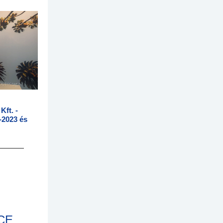
ft. -
-2023 és
CE